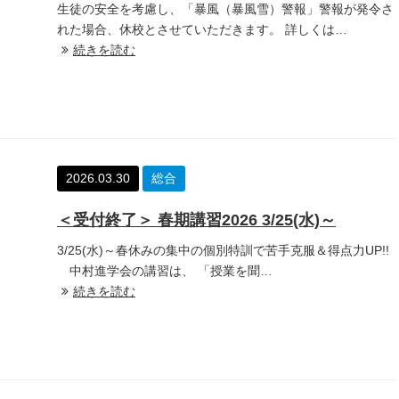
生徒の安全を考慮し、「暴風（暴風雪）警報」警報が発令さ
れた場合、休校とさせていただきます。 詳しくは…
続きを読む
2026.03.30
総合
＜受付終了＞ 春期講習2026 3/25(水)～
3/25(水)～春休みの集中の個別特訓で苦手克服＆得点力UP!!
中村進学会の講習は、 「授業を聞…
続きを読む