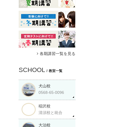
各期講習一覧を見る
SCHOOL
教室一覧
犬山校
0568-65-0096
稲沢校
清須校と統合
大治校