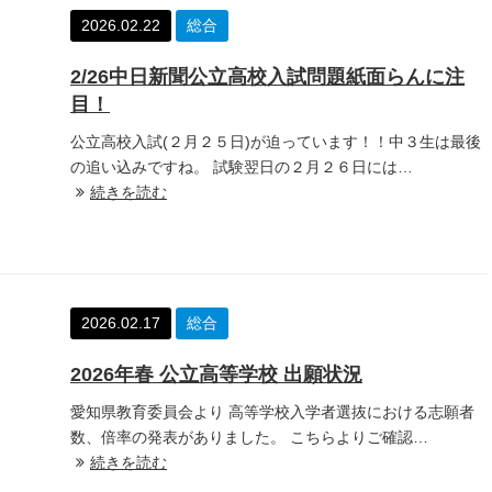
2026.02.22
総合
2/26中日新聞公立高校入試問題紙面らんに注
目！
公立高校入試(２月２５日)が迫っています！！中３生は最後
の追い込みですね。 試験翌日の２月２６日には…
続きを読む
2026.02.17
総合
2026年春 公立高等学校 出願状況
愛知県教育委員会より 高等学校入学者選抜における志願者
数、倍率の発表がありました。 こちらよりご確認…
続きを読む