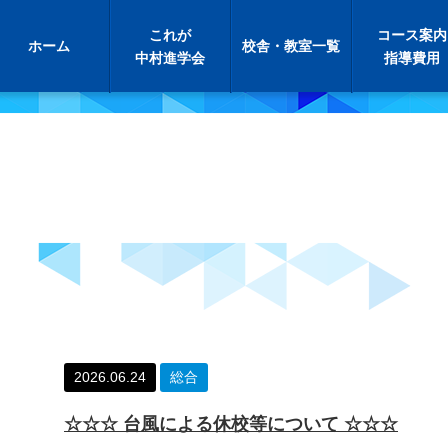
これが
コース案内
ホーム
校舎・教室一覧
中村進学会
指導費用
2026.06.24
総合
☆☆☆ 台風による休校等について ☆☆☆