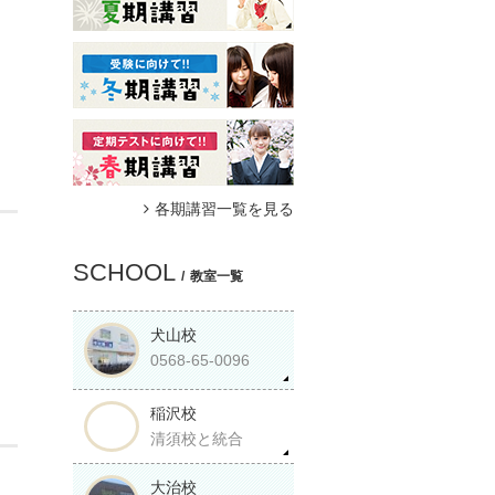
各期講習一覧を見る
SCHOOL
教室一覧
犬山校
0568-65-0096
稲沢校
清須校と統合
大治校