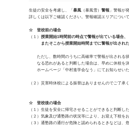
生徒の安全を考慮し、「
暴風
（暴風雪）
警報
」警報が
詳しくは以下ご確認ください。警報確認エリアについ
☆ 登校前の場合
（１）
授業開始1時間前の時点で
警報が出ている場合、
またそこから授業開始時間までに警報が出された
ただし、数時間のうちに高確率で警報が出される状
なる恐れがあると判断した場合は、早めに休校を決
ホームページ「中村進学会なう」にてお知らせいた
（２）災害時休校による振替はありませんのでご了承
☆ 登校後の場合
（１）生徒を安全に帰宅させることができると判断し
（２）気象及び通塾路の状況等により、お迎え下校を
（３）通塾路の通行が危険と認められるときなどは、